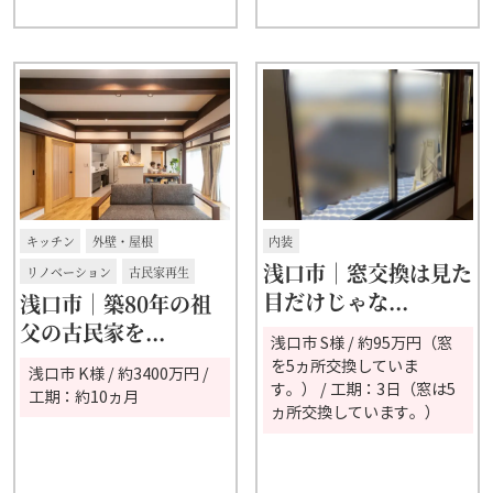
キッチン
外壁・屋根
内装
浅口市｜窓交換は見た
リノベーション
古民家再生
目だけじゃな...
浅口市│築80年の祖
父の古民家を...
浅口市 S様 / 約95万円（窓
を5ヵ所交換していま
浅口市 K様 / 約3400万円 /
す。） / 工期：3日（窓は5
工期：約10ヵ月
ヵ所交換しています。）