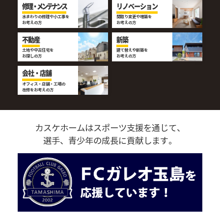
修理・メンテナンス
リノベーション
水まわりの修理や小工事を
間取り変更や増築を
お考えの方
お考えの方
不動産
新築
土地や中古住宅を
建て替えや新築を
お探しの方
お考えの方
会社・店舗
オフィス・店舗・工場の
改修をお考えの方
カスケホームはスポーツ支援を通じて、
選手、青少年の成長に貢献します。