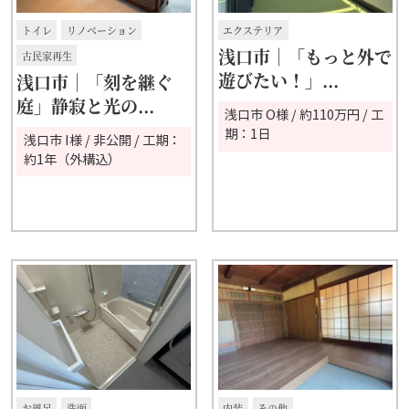
トイレ
リノベーション
エクステリア
浅口市｜「もっと外で
古民家再生
遊びたい！」...
浅口市│「刻を継ぐ
庭」静寂と光の...
浅口市 O様 / 約110万円 / 工
期：1日
浅口市 I様 / 非公開 / 工期：
約1年（外構込）
お風呂
洗面
内装
その他