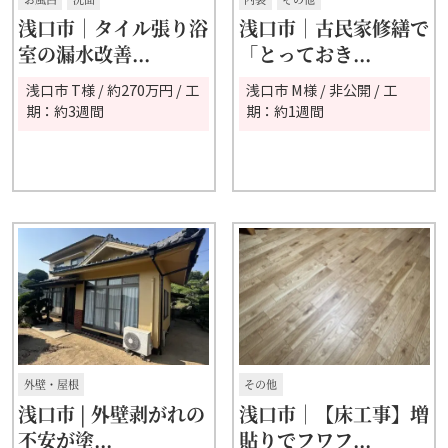
浅口市｜タイル張り浴
浅口市｜古民家修繕で
室の漏水改善...
「とっておき...
浅口市 T様 / 約270万円 / 工
浅口市 M様 / 非公開 / 工
期：約3週間
期：約1週間
外壁・屋根
その他
浅口市 | 外壁剥がれの
浅口市｜【床工事】増
不安が塗...
貼りでフワフ...