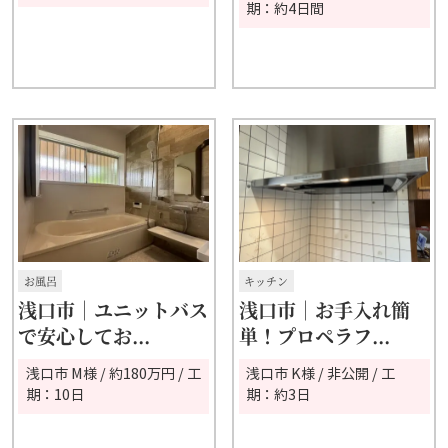
期：約4日間
お風呂
キッチン
浅口市│ユニットバス
浅口市｜お手入れ簡
で安心してお...
単！プロペラフ...
浅口市 M様 / 約180万円 / 工
浅口市 K様 / 非公開 / 工
期：10日
期：約3日