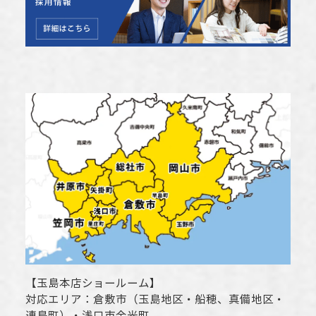
【
玉島本店ショールーム
】
対応エリア：
倉敷市
（玉島地区・船穂、真備地区・
連島町）・
浅口市
金光町