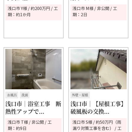
浅口市 Y様 / 約200万円 / 工
浅口市 M様 / 非公開 / 工
期：約1か月
期：2日
お風呂
洗面
外壁・屋根
浅口市｜浴室工事 断
浅口市｜【屋根工事】
熱性アップで...
破風板の交換...
浅口市 T様 / 非公開 / 工
浅口市 S様 / 約50万円（雨
期：約9日
漏り対策工事を含む） / 工