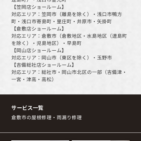
【
笠岡店ショールーム
】
対応エリア：
笠岡市（離島を除く）
・
浅口市
鴨方
町・
浅口市
寄島町・里庄町・
井原市
・矢掛町
【
倉敷店ショールーム
】
対応エリア：
倉敷市
（倉敷地区・水島地区（連島町
を除く）・児島地区）・早島町
【
岡山店ショールーム
】
対応エリア：
岡山市
（東区を除く）・玉野市
【
吉備総社店ショールーム
】
対応エリア：
総社市
・
岡山市
北区の一部（吉備津・
一宮・津高・高松）
サービス一覧
倉敷市の屋根修理・雨漏り修理