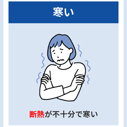
寒い
断熱
が不十分で寒い