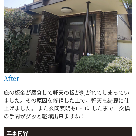
After
庇の板金が腐食して軒天の板が剝がれてしまってい
ました。その原因を修繕した上で、軒天を綺麗に仕
上げました。 また玄関照明もLEDにした事で、交換
の手間がグッと軽減出来ますね！
工事内容