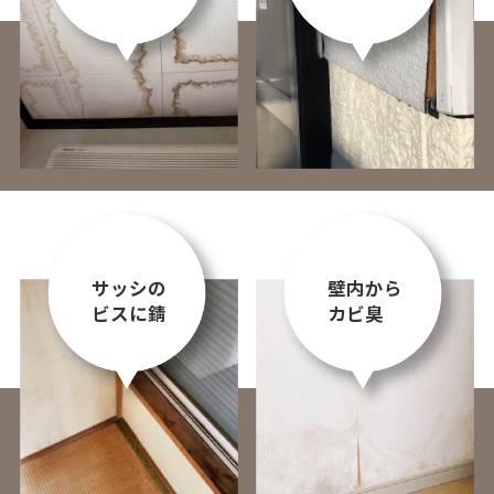
サッシの
壁内から
ビスに錆
カビ臭