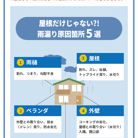
屋根だけじゃない?!
5
雨漏り原因箇所
選
屋根
3
雨樋
1
割れ、ズレ、谷樋、
割れ、つまり、勾配不良
トップライド周り、水切り
ベランダ
外壁
2
4
外壁との取り合い、排水
コーキングの劣化、
（ドレン）周り、防水劣化
屋根との取り合い（水切り）
入隅、開口部