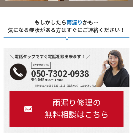
もしかしたら
雨漏り
かも…
気になる症状がある方はすぐにご連絡ください！
＼ 電話タップですぐ電話相談出来ます！ ／
お客様専用ダイヤル
050-7302-0938
受付時間 9:00～17:00
※営業の方は086-526-1313（玉島本店）におかけください
雨漏り修理の
無料相談はこちら