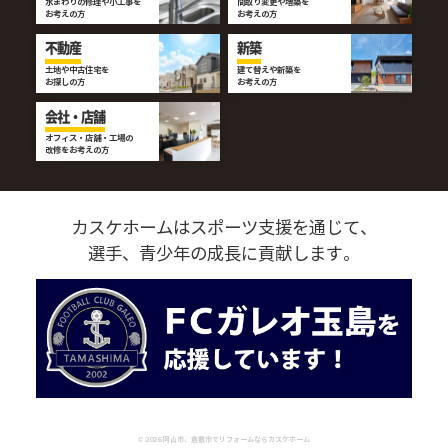
水まわりの修理や小工事を
間取り変更や増築を
お考えの方
お考えの方
不動産
新築
土地や中古住宅を
建て替えや新築を
お探しの方
お考えの方
会社・店舗
オフィス・店舗・工場の
改修をお考えの方
カスケホームはスポーツ支援を通じて、
選手、青少年の成長に貢献します。
©
2026
岡山市、倉敷市でリフォームならカスケホーム