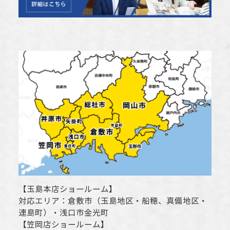
【
玉島本店ショールーム
】
対応エリア：
倉敷市
（玉島地区・船穂、真備地区・
連島町）・
浅口市
金光町
【
笠岡店ショールーム
】