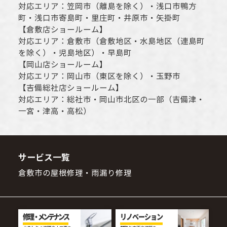
対応エリア：
笠岡市（離島を除く）
・
浅口市
鴨方
町・
浅口市
寄島町・里庄町・
井原市
・矢掛町
【
倉敷店ショールーム
】
対応エリア：
倉敷市
（倉敷地区・水島地区（連島町
を除く）・児島地区）・早島町
【
岡山店ショールーム
】
対応エリア：
岡山市
（東区を除く）・玉野市
【
吉備総社店ショールーム
】
対応エリア：
総社市
・
岡山市
北区の一部（吉備津・
一宮・津高・高松）
サービス一覧
倉敷市の屋根修理・雨漏り修理
修理・メンテナンス
リノベーション