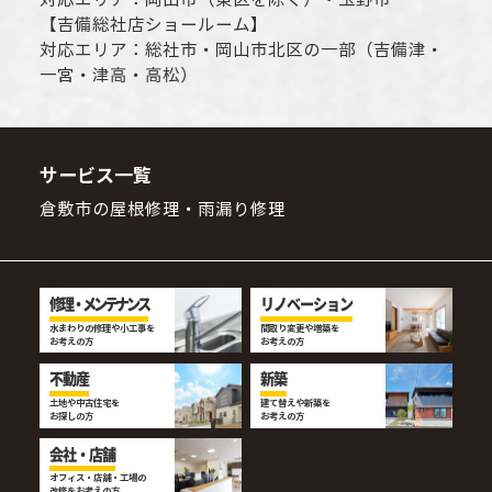
【
吉備総社店ショールーム
】
対応エリア：
総社市
・
岡山市
北区の一部（吉備津・
一宮・津高・高松）
サービス一覧
倉敷市の屋根修理・雨漏り修理
修理・メンテナンス
リノベーション
水まわりの修理や小工事を
間取り変更や増築を
お考えの方
お考えの方
不動産
新築
土地や中古住宅を
建て替えや新築を
お探しの方
お考えの方
会社・店舗
オフィス・店舗・工場の
改修をお考えの方