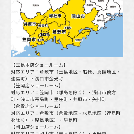
【
玉島本店ショールーム
】
対応エリア：
倉敷市
（玉島地区・船穂、真備地区・
連島町）・
浅口市
金光町
【
笠岡店ショールーム
】
対応エリア：
笠岡市（離島を除く）
・
浅口市
鴨方
町・
浅口市
寄島町・里庄町・
井原市
・矢掛町
【
倉敷店ショールーム
】
対応エリア：
倉敷市
（倉敷地区・水島地区（連島町
を除く）・児島地区）・早島町
【
岡山店ショールーム
】
対応エリア：
岡山市
（東区を除く）・玉野市