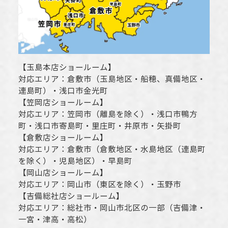
【
玉島本店ショールーム
】
対応エリア：
倉敷市
（玉島地区・船穂、真備地区・
連島町）・
浅口市
金光町
【
笠岡店ショールーム
】
対応エリア：
笠岡市（離島を除く）
・
浅口市
鴨方
町・
浅口市
寄島町・里庄町・
井原市
・矢掛町
【
倉敷店ショールーム
】
対応エリア：
倉敷市
（倉敷地区・水島地区（連島町
を除く）・児島地区）・早島町
【
岡山店ショールーム
】
対応エリア：
岡山市
（東区を除く）・玉野市
【
吉備総社店ショールーム
】
対応エリア：
総社市
・
岡山市
北区の一部（吉備津・
一宮・津高・高松）