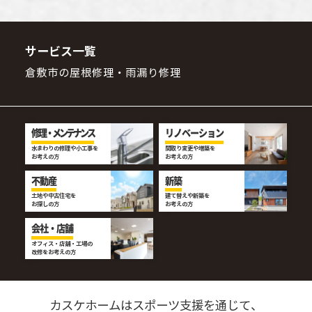
サービス一覧
倉敷市の屋根修理・雨漏り修理
修理・メンテナンス
リノベーション
水まわりの修理や小工事を
間取り変更や増築を
お考えの方
お考えの方
不動産
新築
土地や中古住宅を
建て替えや新築を
お探しの方
お考えの方
会社・店舗
オフィス・店舗・工場の
改修をお考えの方
カスケホームはスポーツ支援を通じて、