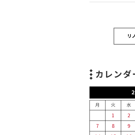
リ
カレンダ
月
火
水
1
2
7
8
9