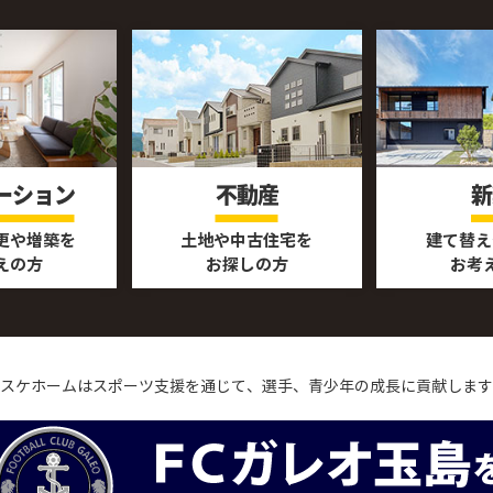
ーション
不動産
新
更や増築を
土地や中古住宅を
建て替え
えの方
お探しの方
お考
スケホームはスポーツ支援を通じて、
選手、青少年の成長に貢献します