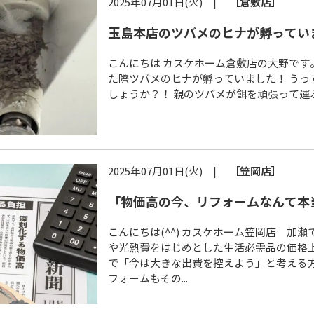
2025年07月01日(火) |
［倉敷店］
玉島本店のツバメのヒナが孵ってい
こんにちは カスケホーム倉敷店の大野です
た際ツバメのヒナが孵っていました！ うっ
しょうか？！ 親のツバメが餌を頑張って運ぶ姿
2025年07月01日(火) |
［笠岡店］
「物価高の今、リフォームなんて本当に
こんにちは(^^) カスケホーム笠岡店 加瀬
や光熱費をはじめとした生活必需品の価格
で「今は大きな出費を控えよう」と考える方
フォームもその...