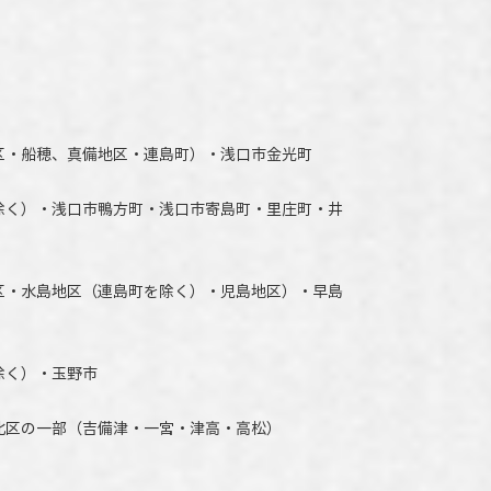
区・船穂、真備地区・連島町）・
浅口市
金光町
除く）
・
浅口市
鴨方町・
浅口市
寄島町・里庄町・
井
区・水島地区（連島町を除く）・児島地区）・早島
除く）・玉野市
北区の一部（吉備津・一宮・津高・高松）