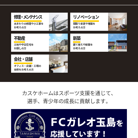
修理・メンテナンス
リノベーション
水まわりの修理や小工事を
間取り変更や増築を
お考えの方
お考えの方
不動産
新築
土地や中古住宅を
建て替えや新築を
お探しの方
お考えの方
会社・店舗
オフィス・店舗・工場の
改修をお考えの方
カスケホームはスポーツ支援を通じて、
選手、青少年の成長に貢献します。