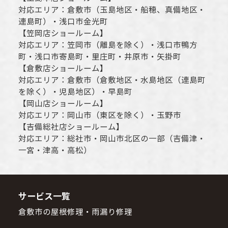
対応エリア：
倉敷市
（玉島地区・船穂、真備地区・
連島町）・
浅口市
金光町
【
笠岡店ショールーム
】
対応エリア：
笠岡市（離島を除く）
・
浅口市
鴨方
町・
浅口市
寄島町・里庄町・
井原市
・矢掛町
【
倉敷店ショールーム
】
対応エリア：
倉敷市
（倉敷地区・水島地区（連島町
を除く）・児島地区）・早島町
【
岡山店ショールーム
】
対応エリア：
岡山市
（東区を除く）・玉野市
【
吉備総社店ショールーム
】
対応エリア：
総社市
・
岡山市
北区の一部（吉備津・
一宮・津高・高松）
サービス一覧
倉敷市の屋根修理・雨漏り修理