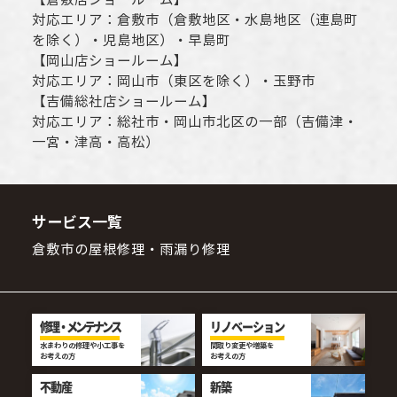
対応エリア：
倉敷市
（倉敷地区・水島地区（連島町
を除く）・児島地区）・早島町
【
岡山店ショールーム
】
対応エリア：
岡山市
（東区を除く）・玉野市
【
吉備総社店ショールーム
】
対応エリア：
総社市
・
岡山市
北区の一部（吉備津・
一宮・津高・高松）
サービス一覧
倉敷市の屋根修理・雨漏り修理
修理・メンテナンス
リノベーション
水まわりの修理や小工事を
間取り変更や増築を
お考えの方
お考えの方
不動産
新築