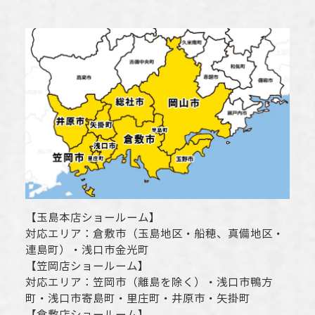
【
玉島本店ショールーム
】
対応エリア：
倉敷市
（玉島地区・船穂、真備地区・
連島町）・
浅口市
金光町
【
笠岡店ショールーム
】
対応エリア：
笠岡市（離島を除く）
・
浅口市
鴨方
町・
浅口市
寄島町・里庄町・
井原市
・矢掛町
【
倉敷店ショールーム
】