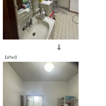
⇓
【after】