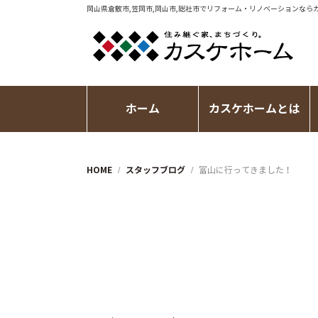
岡山県倉敷市,笠岡市,岡山市,総社市で
リフォーム・リノベーション
なら
ホーム
カスケホームとは
HOME
スタッフブログ
富山に行ってきました！