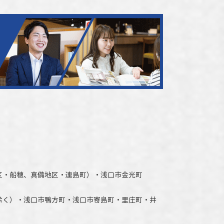
区・船穂、真備地区・連島町）・
浅口市
金光町
除く）
・
浅口市
鴨方町・
浅口市
寄島町・里庄町・
井