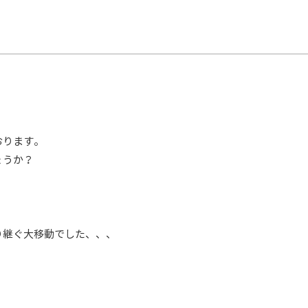
！
おります。
ょうか？
り継ぐ大移動でした、、、