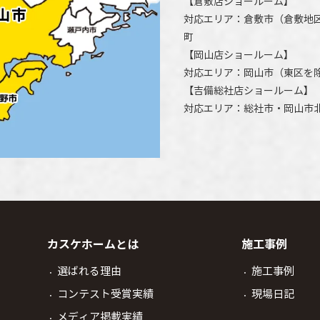
【
倉敷店ショールーム
】
対応エリア：
倉敷市
（倉敷地
町
【
岡山店ショールーム
】
対応エリア：
岡山市
（東区を
【
吉備総社店ショールーム
】
対応エリア：
総社市
・
岡山市
カスケホームとは
施工事例
選ばれる理由
施工事例
コンテスト受賞実績
現場日記
メディア掲載実績