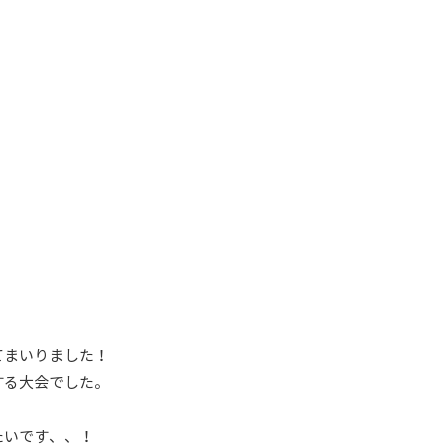
てまいりました！
する大会でした。
！
たいです、、！