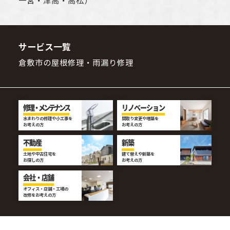
一宮・津高・高松）
サービス一覧
倉敷市の屋根修理・雨漏り修理
修理・メンテナンス
リノベーション
水まわりの修理や小工事を
間取り変更や増築を
お考えの方
お考えの方
不動産
新築
土地や中古住宅を
建て替えや新築を
お探しの方
お考えの方
会社・店舗
オフィス・店舗・工場の
改修をお考えの方