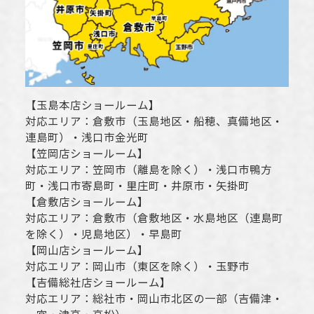
【
玉島本店ショールーム
】
対応エリア：
倉敷市
（玉島地区・船穂、真備地区・
連島町）・
浅口市
金光町
【
笠岡店ショールーム
】
対応エリア：
笠岡市（離島を除く）
・
浅口市
鴨方
町・
浅口市
寄島町・里庄町・
井原市
・矢掛町
【
倉敷店ショールーム
】
対応エリア：
倉敷市
（倉敷地区・水島地区（連島町
を除く）・児島地区）・早島町
【
岡山店ショールーム
】
対応エリア：
岡山市
（東区を除く）・玉野市
【
吉備総社店ショールーム
】
対応エリア：
総社市
・
岡山市
北区の一部（吉備津・