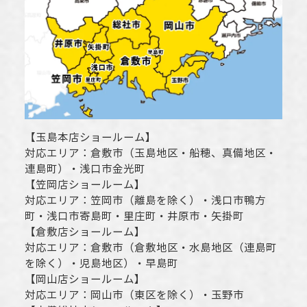
【
玉島本店ショールーム
】
対応エリア：
倉敷市
（玉島地区・船穂、真備地区・
連島町）・
浅口市
金光町
【
笠岡店ショールーム
】
対応エリア：
笠岡市（離島を除く）
・
浅口市
鴨方
町・
浅口市
寄島町・里庄町・
井原市
・矢掛町
【
倉敷店ショールーム
】
対応エリア：
倉敷市
（倉敷地区・水島地区（連島町
を除く）・児島地区）・早島町
【
岡山店ショールーム
】
対応エリア：
岡山市
（東区を除く）・玉野市