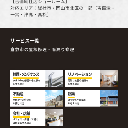
【
吉備総社店ショールーム
】
対応エリア：
総社市
・
岡山市
北区の一部（吉備津・
一宮・津高・高松）
サービス一覧
倉敷市の屋根修理・雨漏り修理
修理・メンテナンス
リノベーション
水まわりの修理や小工事を
間取り変更や増築を
お考えの方
お考えの方
不動産
新築
土地や中古住宅を
建て替えや新築を
お探しの方
お考えの方
会社・店舗
オフィス・店舗・工場の
改修をお考えの方