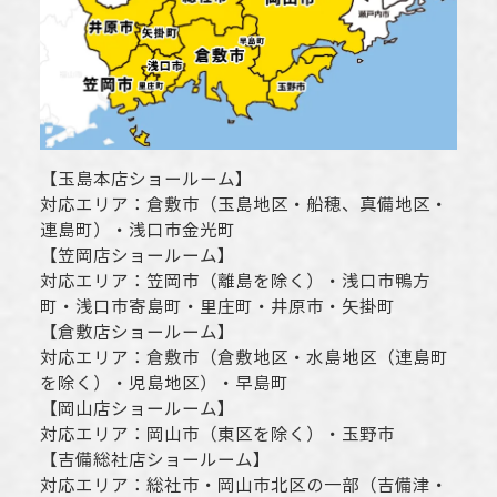
【
玉島本店ショールーム
】
対応エリア：
倉敷市
（玉島地区・船穂、真備地区・
連島町）・
浅口市
金光町
【
笠岡店ショールーム
】
対応エリア：
笠岡市（離島を除く）
・
浅口市
鴨方
町・
浅口市
寄島町・里庄町・
井原市
・矢掛町
【
倉敷店ショールーム
】
対応エリア：
倉敷市
（倉敷地区・水島地区（連島町
を除く）・児島地区）・早島町
【
岡山店ショールーム
】
対応エリア：
岡山市
（東区を除く）・玉野市
【
吉備総社店ショールーム
】
対応エリア：
総社市
・
岡山市
北区の一部（吉備津・