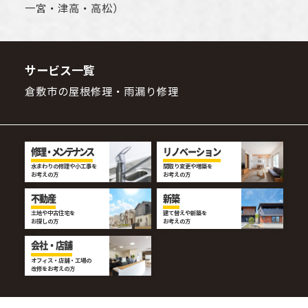
一宮・津高・高松）
サービス一覧
倉敷市の屋根修理・雨漏り修理
修理・メンテナンス
リノベーション
水まわりの修理や小工事を
間取り変更や増築を
お考えの方
お考えの方
不動産
新築
土地や中古住宅を
建て替えや新築を
お探しの方
お考えの方
会社・店舗
オフィス・店舗・工場の
改修をお考えの方