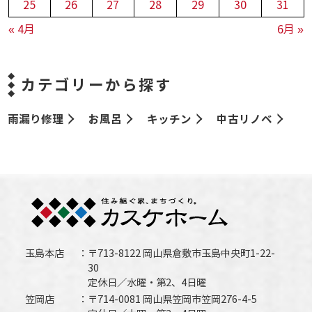
25
26
27
28
29
30
31
« 4月
6月 »
カテゴリーから探す
雨漏り修理
お風呂
キッチン
中古リノベ
玉島本店
〒713-8122 岡山県倉敷市玉島中央町1-22-
30
定休日／水曜・第2、4日曜
笠岡店
〒714-0081 岡山県笠岡市笠岡276-4-5