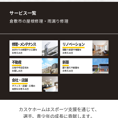
サービス一覧
倉敷市の屋根修理・雨漏り修理
修理・メンテナンス
リノベーション
水まわりの修理や小工事を
間取り変更や増築を
お考えの方
お考えの方
不動産
新築
土地や中古住宅を
建て替えや新築を
お探しの方
お考えの方
会社・店舗
オフィス・店舗・工場の
改修をお考えの方
カスケホームはスポーツ支援を通じて、
選手、青少年の成長に貢献します。