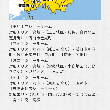
【
玉島本店ショールーム
】
対応エリア：
倉敷市
（玉島地区・船穂、真備地区・
連島町）・
浅口市
金光町
【
笠岡店ショールーム
】
対応エリア：
笠岡市（離島を除く）
・
浅口市
鴨方
町・
浅口市
寄島町・里庄町・
井原市
・矢掛町
【
倉敷店ショールーム
】
対応エリア：
倉敷市
（倉敷地区・水島地区（連島町
を除く）・児島地区）・早島町
【
岡山店ショールーム
】
対応エリア：
岡山市
（東区を除く）・玉野市
【
吉備総社店ショールーム
】
対応エリア：
総社市
・
岡山市
北区の一部（吉備津・
一宮・津高・高松）