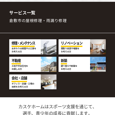
サービス一覧
倉敷市の屋根修理・雨漏り修理
修理・メンテナンス
リノベーション
水まわりの修理や小工事を
間取り変更や増築を
お考えの方
お考えの方
不動産
新築
土地や中古住宅を
建て替えや新築を
お探しの方
お考えの方
会社・店舗
オフィス・店舗・工場の
改修をお考えの方
カスケホームはスポーツ支援を通じて、
選手、青少年の成長に貢献します。