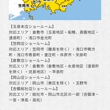
【
玉島本店ショールーム
】
対応エリア：
倉敷市
（玉島地区・船穂、真備地区・
連島町）・
浅口市
金光町
【
笠岡店ショールーム
】
対応エリア：
笠岡市（離島を除く）
・
浅口市
鴨方
町・
浅口市
寄島町・里庄町・
井原市
・矢掛町
【
倉敷店ショールーム
】
対応エリア：
倉敷市
（倉敷地区・水島地区（連島町
を除く）・児島地区）・早島町
【
岡山店ショールーム
】
対応エリア：
岡山市
（東区を除く）・玉野市
【
吉備総社店ショールーム
】
対応エリア：
総社市
・
岡山市
北区の一部（吉備津・
一宮・津高・高松）