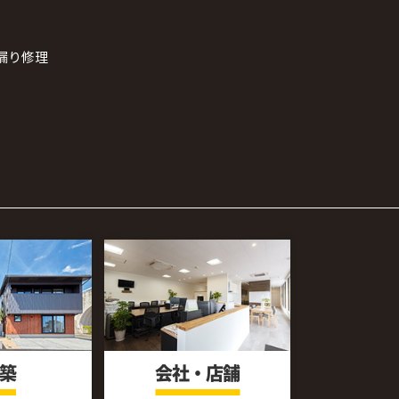
漏り修理
築
会社・店舗