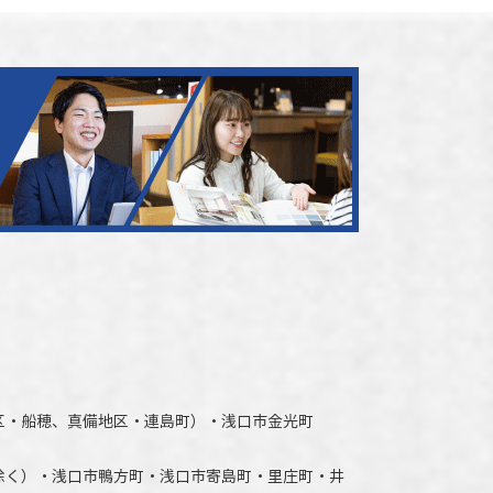
区・船穂、真備地区・連島町）・
浅口市
金光町
除く）
・
浅口市
鴨方町・
浅口市
寄島町・里庄町・
井