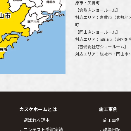
原市
・矢掛町
【
倉敷店ショールーム
】
対応エリア：
倉敷市
（倉敷地
町
【
岡山店ショールーム
】
対応エリア：
岡山市
（東区を
【
吉備総社店ショールーム
】
対応エリア：
総社市
・
岡山市
カスケホームとは
施工事例
選ばれる理由
施工事例
コンテスト受賞実績
現場日記