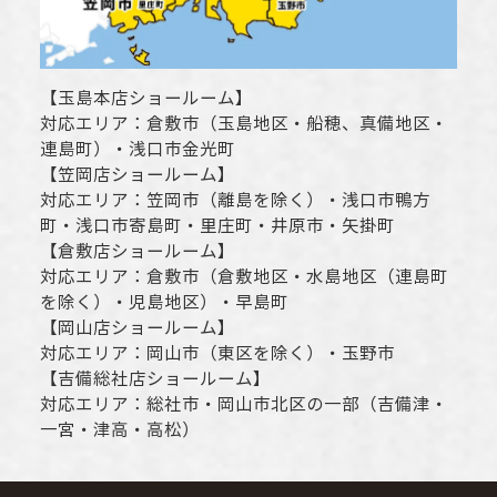
【
玉島本店ショールーム
】
対応エリア：
倉敷市
（玉島地区・船穂、真備地区・
連島町）・
浅口市
金光町
【
笠岡店ショールーム
】
対応エリア：
笠岡市（離島を除く）
・
浅口市
鴨方
町・
浅口市
寄島町・里庄町・
井原市
・矢掛町
【
倉敷店ショールーム
】
対応エリア：
倉敷市
（倉敷地区・水島地区（連島町
を除く）・児島地区）・早島町
【
岡山店ショールーム
】
対応エリア：
岡山市
（東区を除く）・玉野市
【
吉備総社店ショールーム
】
対応エリア：
総社市
・
岡山市
北区の一部（吉備津・
一宮・津高・高松）