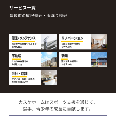
サービス一覧
倉敷市の屋根修理・雨漏り修理
修理・メンテナンス
リノベーション
水まわりの修理や小工事を
間取り変更や増築を
お考えの方
お考えの方
不動産
新築
土地や中古住宅を
建て替えや新築を
お探しの方
お考えの方
会社・店舗
オフィス・店舗・工場の
改修をお考えの方
カスケホームはスポーツ支援を通じて、
選手、青少年の成長に貢献します。