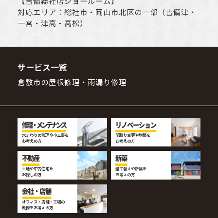
【
吉備総社店ショールーム
】
対応エリア：
総社市
・
岡山市
北区の一部（吉備津・
一宮・津高・高松）
サービス一覧
倉敷市の屋根修理・雨漏り修理
修理・メンテナンス
リノベーション
水まわりの修理や小工事を
間取り変更や増築を
お考えの方
お考えの方
不動産
新築
土地や中古住宅を
建て替えや新築を
お探しの方
お考えの方
会社・店舗
オフィス・店舗・工場の
改修をお考えの方