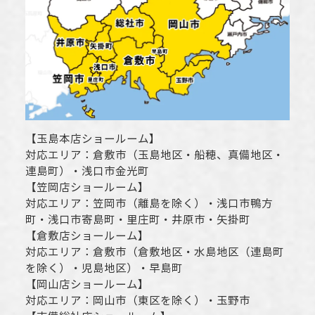
【
玉島本店ショールーム
】
対応エリア：
倉敷市
（玉島地区・船穂、真備地区・
連島町）・
浅口市
金光町
【
笠岡店ショールーム
】
対応エリア：
笠岡市（離島を除く）
・
浅口市
鴨方
町・
浅口市
寄島町・里庄町・
井原市
・矢掛町
【
倉敷店ショールーム
】
対応エリア：
倉敷市
（倉敷地区・水島地区（連島町
を除く）・児島地区）・早島町
【
岡山店ショールーム
】
対応エリア：
岡山市
（東区を除く）・玉野市