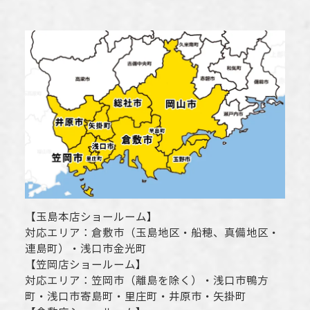
【
玉島本店ショールーム
】
対応エリア：
倉敷市
（玉島地区・船穂、真備地区・
連島町）・
浅口市
金光町
【
笠岡店ショールーム
】
対応エリア：
笠岡市（離島を除く）
・
浅口市
鴨方
町・
浅口市
寄島町・里庄町・
井原市
・矢掛町