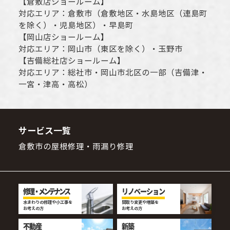
【
倉敷店ショールーム
】
対応エリア：
倉敷市
（倉敷地区・水島地区（連島町
を除く）・児島地区）・早島町
【
岡山店ショールーム
】
対応エリア：
岡山市
（東区を除く）・玉野市
【
吉備総社店ショールーム
】
対応エリア：
総社市
・
岡山市
北区の一部（吉備津・
一宮・津高・高松）
サービス一覧
倉敷市の屋根修理・雨漏り修理
修理・メンテナンス
リノベーション
水まわりの修理や小工事を
間取り変更や増築を
お考えの方
お考えの方
不動産
新築