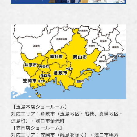
【
玉島本店ショールーム
】
対応エリア：
倉敷市
（玉島地区・船穂、真備地区・
連島町）・
浅口市
金光町
【
笠岡店ショールーム
】
対応エリア：
笠岡市（離島を除く）
・
浅口市
鴨方