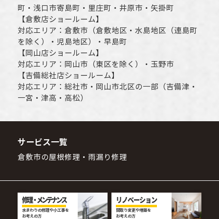
町・
浅口市
寄島町・里庄町・
井原市
・矢掛町
【
倉敷店ショールーム
】
対応エリア：
倉敷市
（倉敷地区・水島地区（連島町
を除く）・児島地区）・早島町
【
岡山店ショールーム
】
対応エリア：
岡山市
（東区を除く）・玉野市
【
吉備総社店ショールーム
】
対応エリア：
総社市
・
岡山市
北区の一部（吉備津・
一宮・津高・高松）
サービス一覧
倉敷市の屋根修理・雨漏り修理
修理・メンテナンス
リノベーション
水まわりの修理や小工事を
間取り変更や増築を
お考えの方
お考えの方