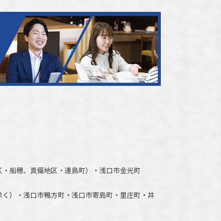
区・船穂、真備地区・連島町）・
浅口市
金光町
除く）
・
浅口市
鴨方町・
浅口市
寄島町・里庄町・
井