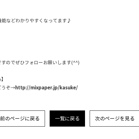
。
機能などわかりやすくなってます♪
すのでぜひフォローお願いします(^^)
心】
どうぞ→
http://mixpaper.jp/kasuke/
前のページに戻る
一覧に戻る
次のページを見る