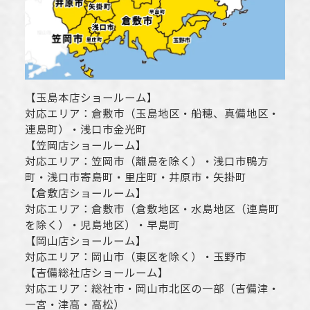
【
玉島本店ショールーム
】
対応エリア：
倉敷市
（玉島地区・船穂、真備地区・
連島町）・
浅口市
金光町
【
笠岡店ショールーム
】
対応エリア：
笠岡市（離島を除く）
・
浅口市
鴨方
町・
浅口市
寄島町・里庄町・
井原市
・矢掛町
【
倉敷店ショールーム
】
対応エリア：
倉敷市
（倉敷地区・水島地区（連島町
を除く）・児島地区）・早島町
【
岡山店ショールーム
】
対応エリア：
岡山市
（東区を除く）・玉野市
【
吉備総社店ショールーム
】
対応エリア：
総社市
・
岡山市
北区の一部（吉備津・
一宮・津高・高松）