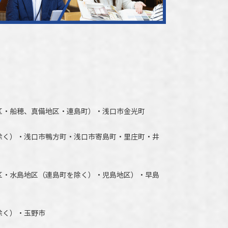
区・船穂、真備地区・連島町）・
浅口市
金光町
除く）
・
浅口市
鴨方町・
浅口市
寄島町・里庄町・
井
区・水島地区（連島町を除く）・児島地区）・早島
除く）・玉野市