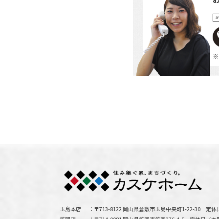
お
※
玉島本店
〒713-8122 岡山県倉敷市玉島中央町1-22-30
定休