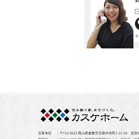
お
※
玉島本店
〒713-8122 岡山県倉敷市玉島中央町1-22-30
定休