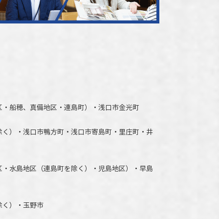
区・船穂、真備地区・連島町）・
浅口市
金光町
除く）
・
浅口市
鴨方町・
浅口市
寄島町・里庄町・
井
区・水島地区（連島町を除く）・児島地区）・早島
除く）・玉野市