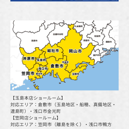
【
玉島本店ショールーム
】
対応エリア：
倉敷市
（玉島地区・船穂、真備地区・
連島町）・
浅口市
金光町
【
笠岡店ショールーム
】
対応エリア：
笠岡市（離島を除く）
・
浅口市
鴨方