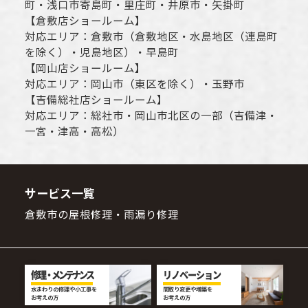
町・
浅口市
寄島町・里庄町・
井原市
・矢掛町
【
倉敷店ショールーム
】
対応エリア：
倉敷市
（倉敷地区・水島地区（連島町
を除く）・児島地区）・早島町
【
岡山店ショールーム
】
対応エリア：
岡山市
（東区を除く）・玉野市
【
吉備総社店ショールーム
】
対応エリア：
総社市
・
岡山市
北区の一部（吉備津・
一宮・津高・高松）
サービス一覧
倉敷市の屋根修理・雨漏り修理
修理・メンテナンス
リノベーション
水まわりの修理や小工事を
間取り変更や増築を
お考えの方
お考えの方