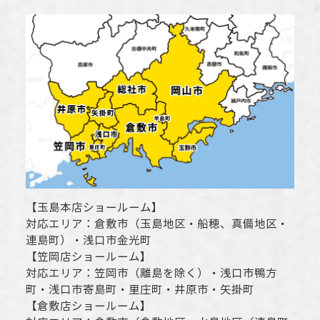
【
玉島本店ショールーム
】
対応エリア：
倉敷市
（玉島地区・船穂、真備地区・
連島町）・
浅口市
金光町
【
笠岡店ショールーム
】
対応エリア：
笠岡市（離島を除く）
・
浅口市
鴨方
町・
浅口市
寄島町・里庄町・
井原市
・矢掛町
【
倉敷店ショールーム
】