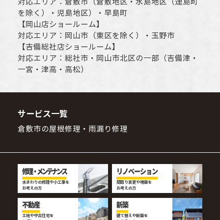
対応エリア：
倉敷市
（倉敷地区・水島地区（連島町
を除く）・児島地区）・早島町
【
岡山店ショールーム
】
対応エリア：
岡山市
（東区を除く）・玉野市
【
吉備総社店ショールーム
】
対応エリア：
総社市
・
岡山市
北区の一部（吉備津・
一宮・津高・高松）
サービス一覧
倉敷市の屋根修理・雨漏り修理
修理・メンテナンス
リノベーション
水まわりの修理や小工事を
間取り変更や増築を
お考えの方
お考えの方
不動産
新築
土地や中古住宅を
建て替えや新築を