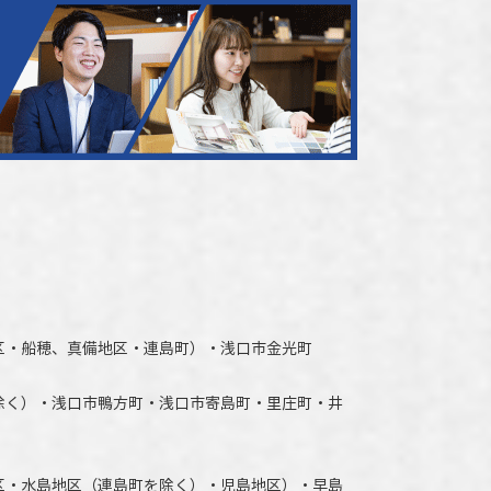
区・船穂、真備地区・連島町）・
浅口市
金光町
除く）
・
浅口市
鴨方町・
浅口市
寄島町・里庄町・
井
区・水島地区（連島町を除く）・児島地区）・早島