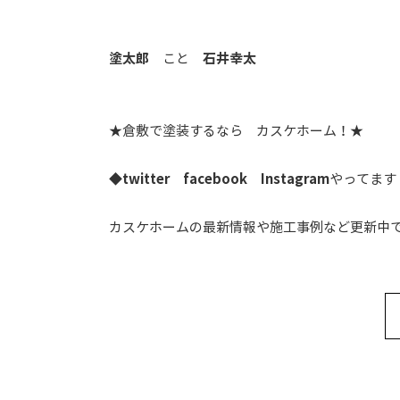
塗太郎
こと
石井幸太
★倉敷で塗装するなら カスケホーム！★
◆
twitter
facebook
Instagram
やってます
カスケホームの最新情報や施工事例など更新中