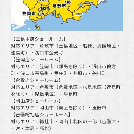
【
玉島本店ショールーム
】
対応エリア：
倉敷市
（玉島地区・船穂、真備地区・
連島町）・
浅口市
金光町
【
笠岡店ショールーム
】
対応エリア：
笠岡市（離島を除く）
・
浅口市
鴨方
町・
浅口市
寄島町・里庄町・
井原市
・矢掛町
【
倉敷店ショールーム
】
対応エリア：
倉敷市
（倉敷地区・水島地区（連島町
を除く）・児島地区）・早島町
【
岡山店ショールーム
】
対応エリア：
岡山市
（東区を除く）・玉野市
【
吉備総社店ショールーム
】
対応エリア：
総社市
・
岡山市
北区の一部（吉備津・
一宮・津高・高松）