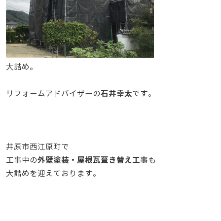
大詰め。
石井幸太
リフォームアドバイザーの
です。
井原市西江原町で
外壁塗装・屋根瓦葺き替え工事
工事中の
も
大詰めを迎えております。