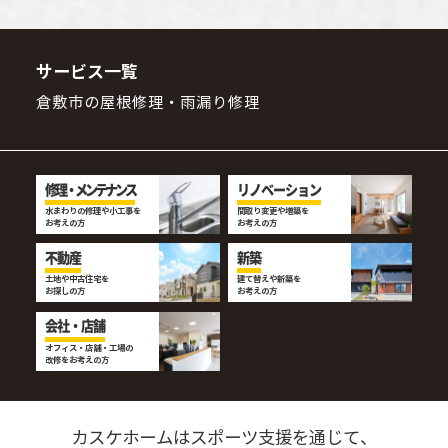
サービス一覧
倉敷市の屋根修理・雨漏り修理
修理・メンテナンス
リノベーション
水まわりの修理や小工事を
間取り変更や増築を
お考えの方
お考えの方
不動産
新築
土地や中古住宅を
建て替えや新築を
お探しの方
お考えの方
会社・店舗
オフィス・店舗・工場の
改修をお考えの方
カスケホームはスポーツ支援を通じて、