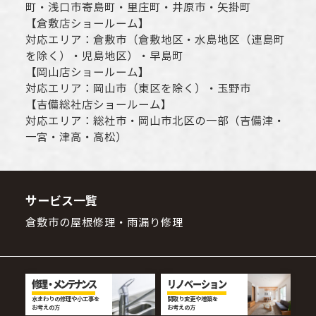
町・
浅口市
寄島町・里庄町・
井原市
・矢掛町
【
倉敷店ショールーム
】
対応エリア：
倉敷市
（倉敷地区・水島地区（連島町
を除く）・児島地区）・早島町
【
岡山店ショールーム
】
対応エリア：
岡山市
（東区を除く）・玉野市
【
吉備総社店ショールーム
】
対応エリア：
総社市
・
岡山市
北区の一部（吉備津・
一宮・津高・高松）
サービス一覧
倉敷市の屋根修理・雨漏り修理
修理・メンテナンス
リノベーション
水まわりの修理や小工事を
間取り変更や増築を
お考えの方
お考えの方