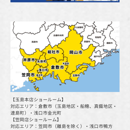
【
玉島本店ショールーム
】
対応エリア：
倉敷市
（玉島地区・船穂、真備地区・
連島町）・
浅口市
金光町
【
笠岡店ショールーム
】
対応エリア：
笠岡市（離島を除く）
・
浅口市
鴨方