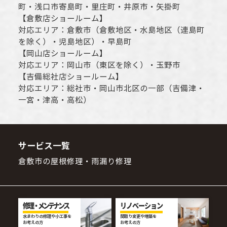
町・
浅口市
寄島町・里庄町・
井原市
・矢掛町
【
倉敷店ショールーム
】
対応エリア：
倉敷市
（倉敷地区・水島地区（連島町
を除く）・児島地区）・早島町
【
岡山店ショールーム
】
対応エリア：
岡山市
（東区を除く）・玉野市
【
吉備総社店ショールーム
】
対応エリア：
総社市
・
岡山市
北区の一部（吉備津・
一宮・津高・高松）
サービス一覧
倉敷市の屋根修理・雨漏り修理
修理・メンテナンス
リノベーション
水まわりの修理や小工事を
間取り変更や増築を
お考えの方
お考えの方