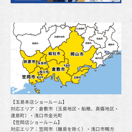
【
玉島本店ショールーム
】
対応エリア：
倉敷市
（玉島地区・船穂、真備地区・
連島町）・
浅口市
金光町
【
笠岡店ショールーム
】
対応エリア：
笠岡市（離島を除く）
・
浅口市
鴨方