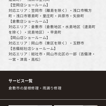
【
笠岡店ショールーム
】
対応エリア：
笠岡市（離島を除く）
・
浅口市
鴨方
町・
浅口市
寄島町・里庄町・
井原市
・矢掛町
【
倉敷店ショールーム
】
対応エリア：
倉敷市
（倉敷地区・水島地区（連島町
を除く）・児島地区）・早島町
【
岡山店ショールーム
】
対応エリア：
岡山市
（東区を除く）・玉野市
【
吉備総社店ショールーム
】
対応エリア：
総社市
・
岡山市
北区の一部（吉備津・
一宮・津高・高松）
サービス一覧
倉敷市の屋根修理・雨漏り修理