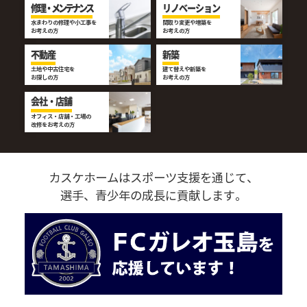
修理・メンテナンス
リノベーション
水まわりの修理や小工事を
間取り変更や増築を
お考えの方
お考えの方
不動産
新築
土地や中古住宅を
建て替えや新築を
お探しの方
お考えの方
会社・店舗
オフィス・店舗・工場の
改修をお考えの方
カスケホームはスポーツ支援を通じて、
選手、青少年の成長に貢献します。