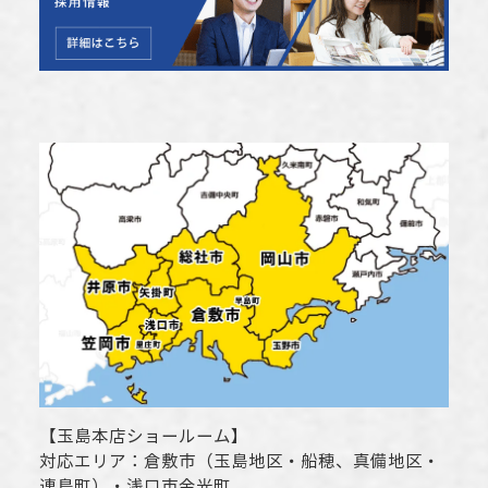
【
玉島本店ショールーム
】
対応エリア：
倉敷市
（玉島地区・船穂、真備地区・
連島町）・
浅口市
金光町