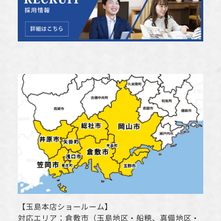
【
玉島本店ショールーム
】
対応エリア：
倉敷市
（玉島地区・船穂、真備地区・