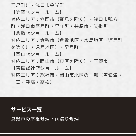
連島町）・
浅口市
金光町
【
笠岡店ショールーム
】
対応エリア：
笠岡市（離島を除く）
・
浅口市
鴨方
町・
浅口市
寄島町・里庄町・
井原市
・矢掛町
【
倉敷店ショールーム
】
対応エリア：
倉敷市
（倉敷地区・水島地区（連島町
を除く）・児島地区）・早島町
【
岡山店ショールーム
】
対応エリア：
岡山市
（東区を除く）・玉野市
【
吉備総社店ショールーム
】
対応エリア：
総社市
・
岡山市
北区の一部（吉備津・
一宮・津高・高松）
サービス一覧
倉敷市の屋根修理・雨漏り修理