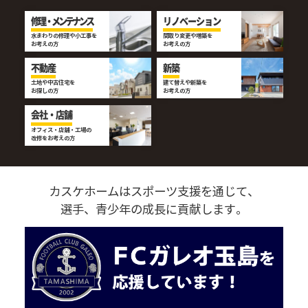
修理・メンテナンス
リノベーション
水まわりの修理や小工事を
間取り変更や増築を
お考えの方
お考えの方
不動産
新築
土地や中古住宅を
建て替えや新築を
お探しの方
お考えの方
会社・店舗
オフィス・店舗・工場の
改修をお考えの方
カスケホームはスポーツ支援を通じて、
選手、青少年の成長に貢献します。