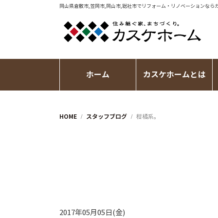
岡山県倉敷市,笠岡市,岡山市,総社市で
リフォーム・リノベーション
なら
ホーム
カスケホームとは
HOME
スタッフブログ
柑橘系。
2017年05月05日(金)