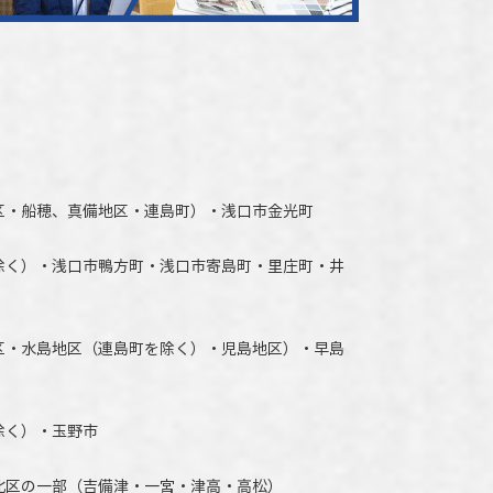
区・船穂、真備地区・連島町）・
浅口市
金光町
除く）
・
浅口市
鴨方町・
浅口市
寄島町・里庄町・
井
区・水島地区（連島町を除く）・児島地区）・早島
除く）・玉野市
北区の一部（吉備津・一宮・津高・高松）