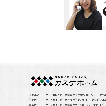
お
※
玉島本店
〒713-8122 岡山県倉敷市玉島中央町1-22-30
定休
笠岡店
〒714-0081 岡山県笠岡市笠岡276-4-5
定休日／木
倉敷店
〒710-0807 岡山県倉敷市西阿知町16-2
定休日／木