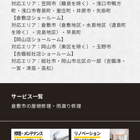
対応エリア：
笠岡市（離島を除く）
・
浅口市
鴨方
町・
浅口市
寄島町・里庄町・
井原市
・矢掛町
【
倉敷店ショールーム
】
対応エリア：
倉敷市
（倉敷地区・水島地区（連島町
を除く）・児島地区）・早島町
【
岡山店ショールーム
】
対応エリア：
岡山市
（東区を除く）・玉野市
【
吉備総社店ショールーム
】
対応エリア：
総社市
・
岡山市
北区の一部（吉備津・
一宮・津高・高松）
サービス一覧
倉敷市の屋根修理・雨漏り修理
修理・メンテナンス
リノベーション