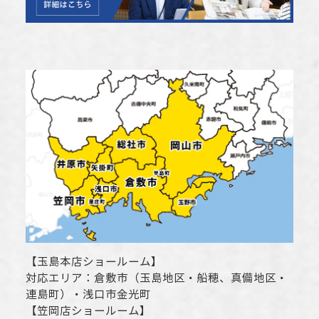
【
玉島本店ショールーム
】
対応エリア：
倉敷市
（玉島地区・船穂、真備地区・
連島町）・
浅口市
金光町
【
笠岡店ショールーム
】