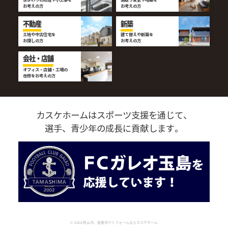
水まわりの修理や小工事を
間取り変更や増築を
お考えの方
お考えの方
不動産
新築
土地や中古住宅を
建て替えや新築を
お探しの方
お考えの方
会社・店舗
オフィス・店舗・工場の
改修をお考えの方
カスケホームはスポーツ支援を通じて、
選手、青少年の成長に貢献します。
©
2026
岡山市、倉敷市でリフォームならカスケホーム