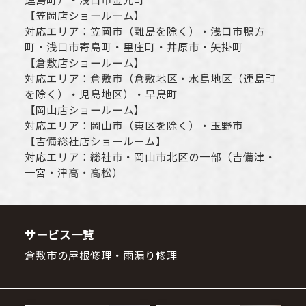
連島町）・
浅口市
金光町
【
笠岡店ショールーム
】
対応エリア：
笠岡市（離島を除く）
・
浅口市
鴨方
町・
浅口市
寄島町・里庄町・
井原市
・矢掛町
【
倉敷店ショールーム
】
対応エリア：
倉敷市
（倉敷地区・水島地区（連島町
を除く）・児島地区）・早島町
【
岡山店ショールーム
】
対応エリア：
岡山市
（東区を除く）・玉野市
【
吉備総社店ショールーム
】
対応エリア：
総社市
・
岡山市
北区の一部（吉備津・
一宮・津高・高松）
サービス一覧
倉敷市の屋根修理・雨漏り修理