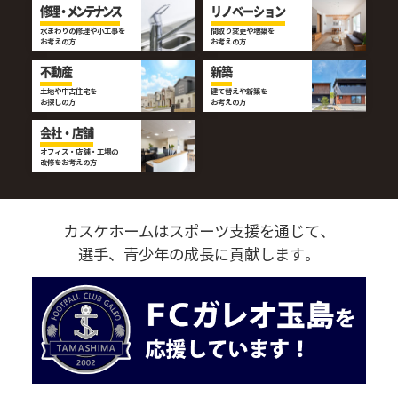
修理・メンテナンス
リノベーション
水まわりの修理や小工事を
間取り変更や増築を
お考えの方
お考えの方
不動産
新築
土地や中古住宅を
建て替えや新築を
お探しの方
お考えの方
会社・店舗
オフィス・店舗・工場の
改修をお考えの方
カスケホームはスポーツ支援を通じて、
選手、青少年の成長に貢献します。