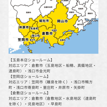
【
玉島本店ショールーム
】
対応エリア：
倉敷市
（玉島地区・船穂、真備地区・
連島町）・
浅口市
金光町
【
笠岡店ショールーム
】
対応エリア：
笠岡市（離島を除く）
・
浅口市
鴨方
町・
浅口市
寄島町・里庄町・
井原市
・矢掛町
【
倉敷店ショールーム
】
対応エリア：
倉敷市
（倉敷地区・水島地区（連島町
を除く）・児島地区）・早島町