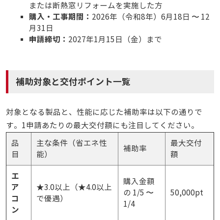
または断熱窓リフォームを実施した方
購入・工事期間：
2026年（令和8年）6月18日 〜 12
月31日
申請締切：
2027年1月15日（金）まで
補助対象と交付ポイント一覧
対象となる製品と、性能に応じた補助率は以下の通りで
す。1申請あたりの最大交付額にも注目してください。
品
主な条件（省エネ性
最大交付
補助率
目
能）
額
エ
購入金額
ア
★3.0以上（★4.0以上
の 1/5 〜
50,000pt
コ
で優遇）
1/4
ン