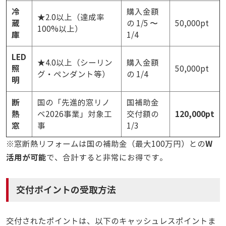
冷
購入金額
★2.0以上（達成率
蔵
の 1/5 〜
50,000pt
100%以上）
庫
1/4
LED
★4.0以上（シーリン
購入金額
照
50,000pt
グ・ペンダント等）
の 1/4
明
断
国の「先進的窓リノ
国補助金
熱
120,000pt
ベ2026事業」対象工
交付額の
窓
事
1/3
W
※窓断熱リフォームは国の補助金（最大100万円）との
活用が可能
で、合計すると非常にお得です。
交付ポイントの受取方法
交付されたポイントは、以下のキャッシュレスポイントま