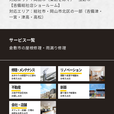
【
吉備総社店ショールーム
】
対応エリア：
総社市
・
岡山市
北区の一部（吉備津・
一宮・津高・高松）
サービス一覧
倉敷市の屋根修理・雨漏り修理
修理・メンテナンス
リノベーション
水まわりの修理や小工事を
間取り変更や増築を
お考えの方
お考えの方
不動産
新築
土地や中古住宅を
建て替えや新築を
お探しの方
お考えの方
会社・店舗
オフィス・店舗・工場の
改修をお考えの方