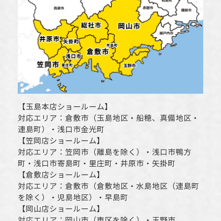
【
玉島本店ショールーム
】
対応エリア：
倉敷市
（玉島地区・船穂、真備地区・
連島町）・
浅口市
金光町
【
笠岡店ショールーム
】
対応エリア：
笠岡市（離島を除く）
・
浅口市
鴨方
町・
浅口市
寄島町・里庄町・
井原市
・矢掛町
【
倉敷店ショールーム
】
対応エリア：
倉敷市
（倉敷地区・水島地区（連島町
を除く）・児島地区）・早島町
【
岡山店ショールーム
】
対応エリア：
岡山市
（東区を除く）・玉野市