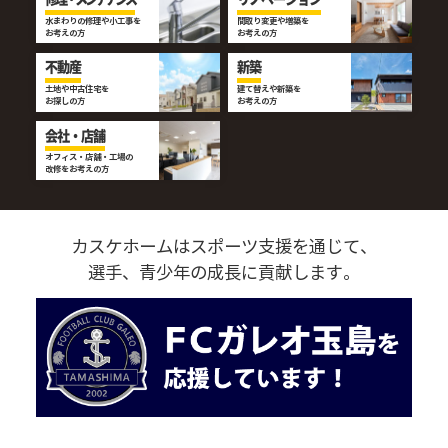
水まわりの修理や小工事を
間取り変更や増築を
お考えの方
お考えの方
不動産
新築
土地や中古住宅を
建て替えや新築を
お探しの方
お考えの方
会社・店舗
オフィス・店舗・工場の
改修をお考えの方
カスケホームはスポーツ支援を通じて、
選手、青少年の成長に貢献します。