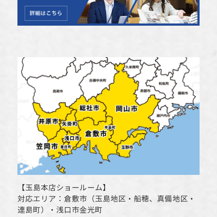
【
玉島本店ショールーム
】
対応エリア：
倉敷市
（玉島地区・船穂、真備地区・
連島町）・
浅口市
金光町