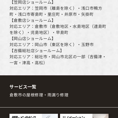
【
笠岡店ショールーム
】
対応エリア：
笠岡市（離島を除く）
・
浅口市
鴨方
町・
浅口市
寄島町・里庄町・
井原市
・矢掛町
【
倉敷店ショールーム
】
対応エリア：
倉敷市
（倉敷地区・水島地区（連島町
を除く）・児島地区）・早島町
【
岡山店ショールーム
】
対応エリア：
岡山市
（東区を除く）・玉野市
【
吉備総社店ショールーム
】
対応エリア：
総社市
・
岡山市
北区の一部（吉備津・
一宮・津高・高松）
サービス一覧
倉敷市の屋根修理・雨漏り修理
修理・メンテナンス
リノベーション