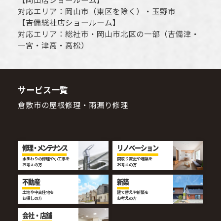
【
岡山店ショールーム
】
対応エリア：
岡山市
（東区を除く）・玉野市
【
吉備総社店ショールーム
】
対応エリア：
総社市
・
岡山市
北区の一部（吉備津・
一宮・津高・高松）
サービス一覧
倉敷市の屋根修理・雨漏り修理
修理・メンテナンス
リノベーション
水まわりの修理や小工事を
間取り変更や増築を
お考えの方
お考えの方
不動産
新築
土地や中古住宅を
建て替えや新築を
お探しの方
お考えの方
会社・店舗