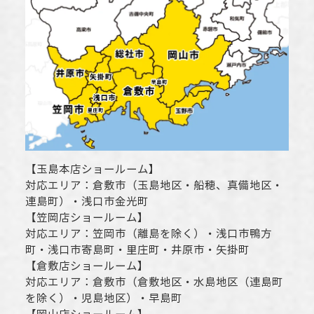
【
玉島本店ショールーム
】
対応エリア：
倉敷市
（玉島地区・船穂、真備地区・
連島町）・
浅口市
金光町
【
笠岡店ショールーム
】
対応エリア：
笠岡市（離島を除く）
・
浅口市
鴨方
町・
浅口市
寄島町・里庄町・
井原市
・矢掛町
【
倉敷店ショールーム
】
対応エリア：
倉敷市
（倉敷地区・水島地区（連島町
を除く）・児島地区）・早島町