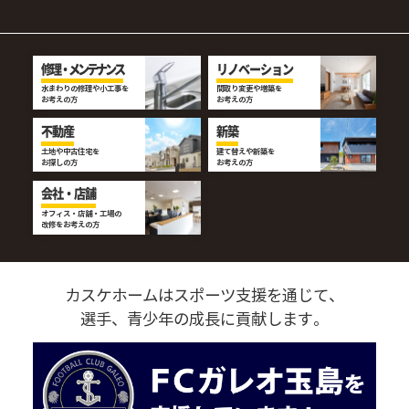
修理・メンテナンス
リノベーション
水まわりの修理や小工事を
間取り変更や増築を
お考えの方
お考えの方
不動産
新築
土地や中古住宅を
建て替えや新築を
お探しの方
お考えの方
会社・店舗
オフィス・店舗・工場の
改修をお考えの方
カスケホームはスポーツ支援を通じて、
選手、青少年の成長に貢献します。