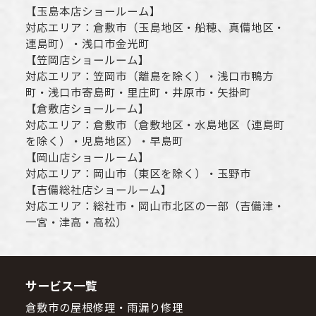
【
玉島本店ショールーム
】
対応エリア：
倉敷市
（玉島地区・船穂、真備地区・
連島町）・
浅口市
金光町
【
笠岡店ショールーム
】
対応エリア：
笠岡市（離島を除く）
・
浅口市
鴨方
町・
浅口市
寄島町・里庄町・
井原市
・矢掛町
【
倉敷店ショールーム
】
対応エリア：
倉敷市
（倉敷地区・水島地区（連島町
を除く）・児島地区）・早島町
【
岡山店ショールーム
】
対応エリア：
岡山市
（東区を除く）・玉野市
【
吉備総社店ショールーム
】
対応エリア：
総社市
・
岡山市
北区の一部（吉備津・
一宮・津高・高松）
サービス一覧
倉敷市の屋根修理・雨漏り修理