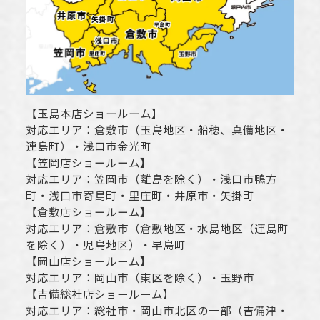
【
玉島本店ショールーム
】
対応エリア：
倉敷市
（玉島地区・船穂、真備地区・
連島町）・
浅口市
金光町
【
笠岡店ショールーム
】
対応エリア：
笠岡市（離島を除く）
・
浅口市
鴨方
町・
浅口市
寄島町・里庄町・
井原市
・矢掛町
【
倉敷店ショールーム
】
対応エリア：
倉敷市
（倉敷地区・水島地区（連島町
を除く）・児島地区）・早島町
【
岡山店ショールーム
】
対応エリア：
岡山市
（東区を除く）・玉野市
【
吉備総社店ショールーム
】
対応エリア：
総社市
・
岡山市
北区の一部（吉備津・