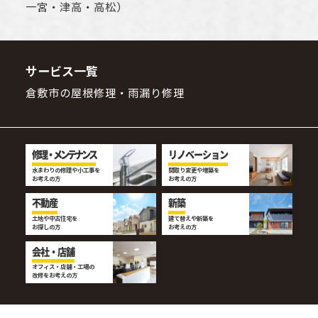
一宮・津高・高松）
サービス一覧
倉敷市の屋根修理・雨漏り修理
修理・メンテナンス
リノベーション
水まわりの修理や小工事を
間取り変更や増築を
お考えの方
お考えの方
不動産
新築
土地や中古住宅を
建て替えや新築を
お探しの方
お考えの方
会社・店舗
オフィス・店舗・工場の
改修をお考えの方