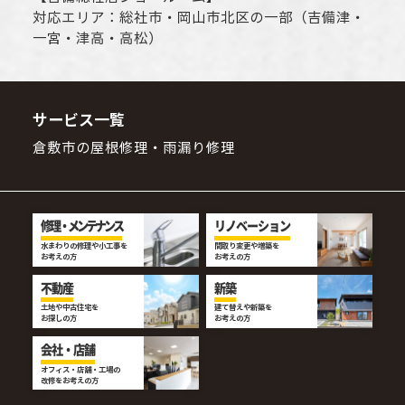
対応エリア：
総社市
・
岡山市
北区の一部（吉備津・
一宮・津高・高松）
サービス一覧
倉敷市の屋根修理・雨漏り修理
修理・メンテナンス
リノベーション
水まわりの修理や小工事を
間取り変更や増築を
お考えの方
お考えの方
不動産
新築
土地や中古住宅を
建て替えや新築を
お探しの方
お考えの方
会社・店舗
オフィス・店舗・工場の
改修をお考えの方