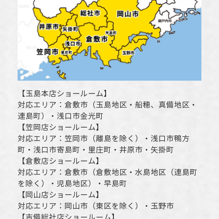
【
玉島本店ショールーム
】
対応エリア：
倉敷市
（玉島地区・船穂、真備地区・
連島町）・
浅口市
金光町
【
笠岡店ショールーム
】
対応エリア：
笠岡市（離島を除く）
・
浅口市
鴨方
町・
浅口市
寄島町・里庄町・
井原市
・矢掛町
【
倉敷店ショールーム
】
対応エリア：
倉敷市
（倉敷地区・水島地区（連島町
を除く）・児島地区）・早島町
【
岡山店ショールーム
】
対応エリア：
岡山市
（東区を除く）・玉野市
【
吉備総社店ショールーム
】