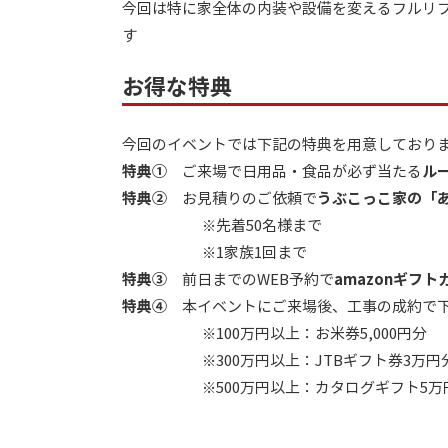
今回は特に家全体の内装や設備を変えるフルリ
す
お得な特典
今回のイベントでは下記の特典を用意しており
特典①
ご来場で日用品・食品が必ず当たる
ル
特典②
お見積りのご依頼で
うぶこっこ家の「
※先着50名様まで
※1家族1回まで
特典③
前日までのWEB予約で
amazonギフ
特典④
本イベントにご来場後、工事の成約で下
※100万円以上：お米券5,000円分
※300万円以上：JTBギフト券3万円
※500万円以上：カタログギフト5万