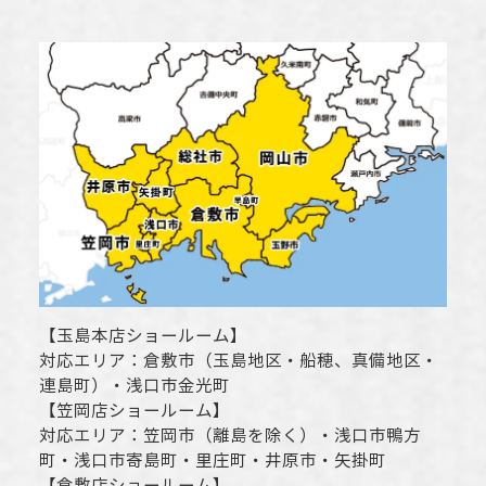
【
玉島本店ショールーム
】
対応エリア：
倉敷市
（玉島地区・船穂、真備地区・
連島町）・
浅口市
金光町
【
笠岡店ショールーム
】
対応エリア：
笠岡市（離島を除く）
・
浅口市
鴨方
町・
浅口市
寄島町・里庄町・
井原市
・矢掛町
【
倉敷店ショールーム
】