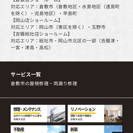
対応エリア：
倉敷市
（倉敷地区・水島地区（連島町
を除く）・児島地区）・早島町
【
岡山店ショールーム
】
対応エリア：
岡山市
（東区を除く）・玉野市
【
吉備総社店ショールーム
】
対応エリア：
総社市
・
岡山市
北区の一部（吉備津・
一宮・津高・高松）
サービス一覧
倉敷市の屋根修理・雨漏り修理
修理・メンテナンス
リノベーション
水まわりの修理や小工事を
間取り変更や増築を
お考えの方
お考えの方
不動産
新築