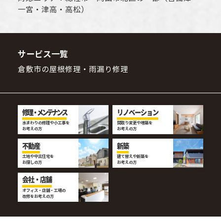
一宮・津高・高松）
サービス一覧
倉敷市の屋根修理・雨漏り修理
修理・メンテナンス
リノベーション
水まわりの修理や小工事を
間取り変更や増築を
お考えの方
お考えの方
不動産
新築
土地や中古住宅を
建て替えや新築を
お探しの方
お考えの方
会社・店舗
オフィス・店舗・工場の
改修をお考えの方