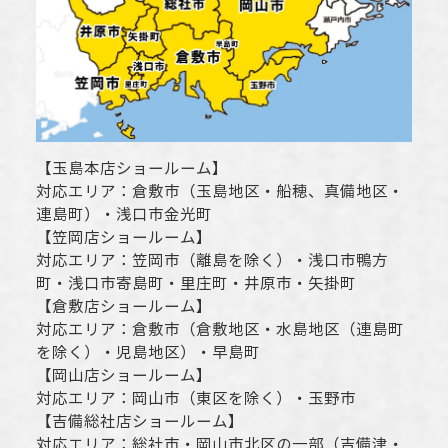
【
玉島本店ショールーム
】
対応エリア：
倉敷市
（玉島地区・船穂、真備地区・
連島町）・
浅口市
金光町
【
笠岡店ショールーム
】
対応エリア：
笠岡市（離島を除く）
・
浅口市
鴨方
町・
浅口市
寄島町・里庄町・
井原市
・矢掛町
【
倉敷店ショールーム
】
対応エリア：
倉敷市
（倉敷地区・水島地区（連島町
を除く）・児島地区）・早島町
【
岡山店ショールーム
】
対応エリア：
岡山市
（東区を除く）・玉野市
【
吉備総社店ショールーム
】
対応エリア：
総社市
・
岡山市
北区の一部（吉備津・