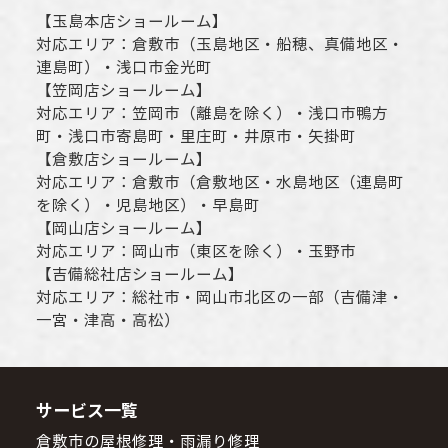
【
玉島本店ショールーム
】
対応エリア：
倉敷市
（玉島地区・船穂、真備地区・
連島町）・
浅口市
金光町
【
笠岡店ショールーム
】
対応エリア：
笠岡市（離島を除く）
・
浅口市
鴨方
町・
浅口市
寄島町・里庄町・
井原市
・矢掛町
【
倉敷店ショールーム
】
対応エリア：
倉敷市
（倉敷地区・水島地区（連島町
を除く）・児島地区）・早島町
【
岡山店ショールーム
】
対応エリア：
岡山市
（東区を除く）・玉野市
【
吉備総社店ショールーム
】
対応エリア：
総社市
・
岡山市
北区の一部（吉備津・
一宮・津高・高松）
サービス一覧
倉敷市の屋根修理・雨漏り修理