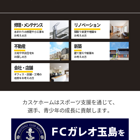
修理・メンテナンス
リノベーション
水まわりの修理や小工事を
間取り変更や増築を
お考えの方
お考えの方
不動産
新築
土地や中古住宅を
建て替えや新築を
お探しの方
お考えの方
会社・店舗
オフィス・店舗・工場の
改修をお考えの方
カスケホームはスポーツ支援を通じて、
選手、青少年の成長に貢献します。