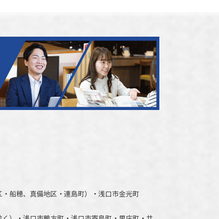
区・船穂、真備地区・連島町）・
浅口市
金光町
除く）
・
浅口市
鴨方町・
浅口市
寄島町・里庄町・
井