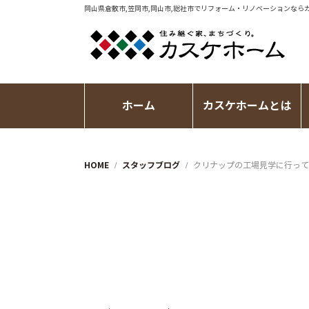
岡山県倉敷市,笠岡市,岡山市,総社市で
リフォーム・リノベーション
なら
ホーム
カスケホームとは
HOME
スタッフブログ
クリナップの工場見学に行って