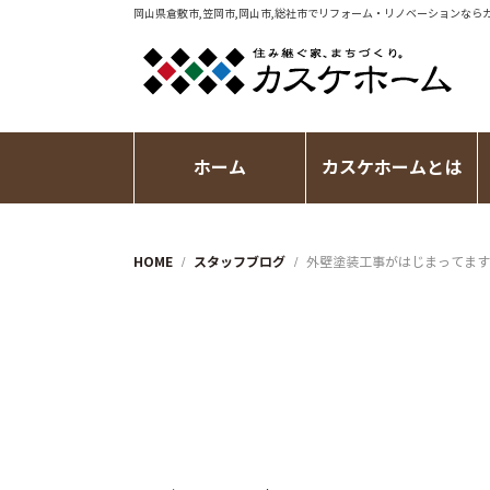
岡山県倉敷市,笠岡市,岡山市,総社市で
リフォーム・リノベーション
なら
ホーム
カスケホームとは
HOME
スタッフブログ
外壁塗装工事がはじまってます