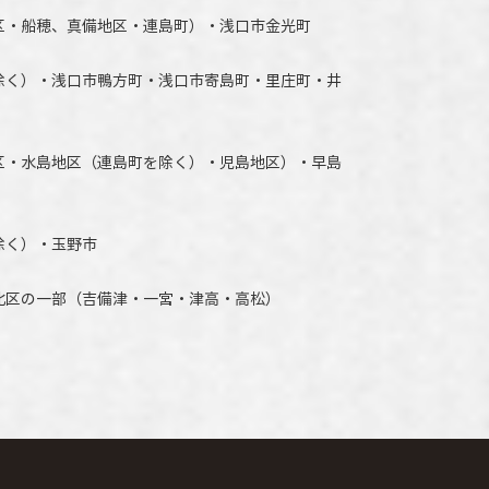
区・船穂、真備地区・連島町）・
浅口市
金光町
除く）
・
浅口市
鴨方町・
浅口市
寄島町・里庄町・
井
区・水島地区（連島町を除く）・児島地区）・早島
除く）・玉野市
北区の一部（吉備津・一宮・津高・高松）