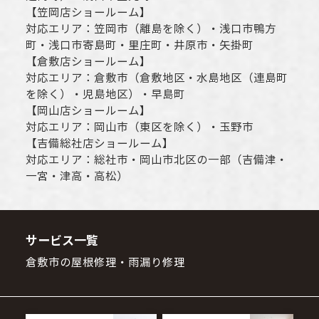
【
笠岡店ショールーム
】
対応エリア：
笠岡市（離島を除く）
・
浅口市
鴨方
町・
浅口市
寄島町・里庄町・
井原市
・矢掛町
【
倉敷店ショールーム
】
対応エリア：
倉敷市
（倉敷地区・水島地区（連島町
を除く）・児島地区）・早島町
【
岡山店ショールーム
】
対応エリア：
岡山市
（東区を除く）・玉野市
【
吉備総社店ショールーム
】
対応エリア：
総社市
・
岡山市
北区の一部（吉備津・
一宮・津高・高松）
サービス一覧
倉敷市の屋根修理・雨漏り修理