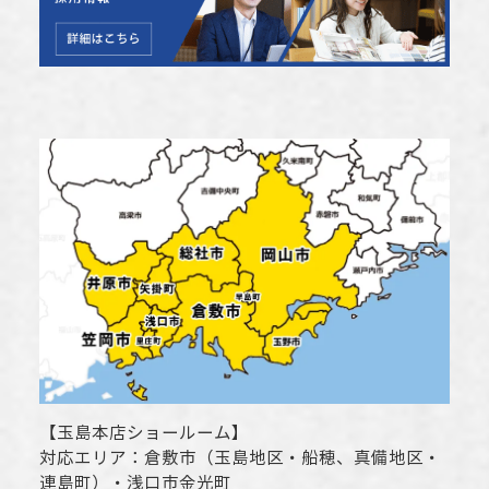
【
玉島本店ショールーム
】
対応エリア：
倉敷市
（玉島地区・船穂、真備地区・
連島町）・
浅口市
金光町