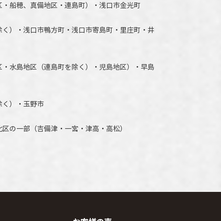
区・船穂、真備地区・連島町）・
浅口市
金光町
除く）
・
浅口市
鴨方町・
浅口市
寄島町・里庄町・
井
区・水島地区（連島町を除く）・児島地区）・早島
除く）・玉野市
北区の一部（吉備津・一宮・津高・高松）